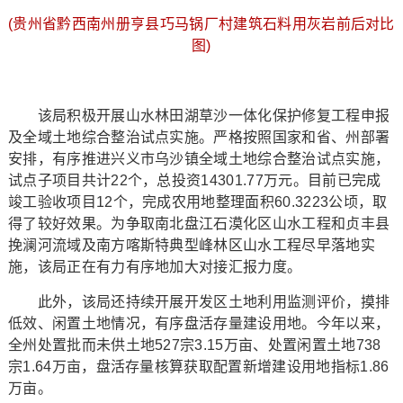
(贵州省黔西南州册亨县巧马锅厂村建筑石料用灰岩前后对比
图)
该局积极开展山水林田湖草沙一体化保护修复工程申报
及全域土地综合整治试点实施。严格按照国家和省、州部署
安排，有序推进兴义市乌沙镇全域土地综合整治试点实施，
试点子项目共计22个，总投资14301.77万元。目前已完成
竣工验收项目12个，完成农用地整理面积60.3223公顷，取
得了较好效果。为争取南北盘江石漠化区山水工程和贞丰县
挽澜河流域及南方喀斯特典型峰林区山水工程尽早落地实
施，该局正在有力有序地加大对接汇报力度。
此外，该局还持续开展开发区土地利用监测评价，摸排
低效、闲置土地情况，有序盘活存量建设用地。今年以来，
全州处置批而未供土地527宗3.15万亩、处置闲置土地738
宗1.64万亩，盘活存量核算获取配置新增建设用地指标1.86
万亩。