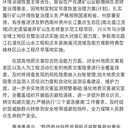
环境治理恢复主体责任，督促在产在建矿山足额缴纳生态修
复治理基金，因地制宜制定年度恢复治理方案(计划)，扎实
履行矿山环境恢复治理义务;严格按照国家和省、州部署安
排，有序推进涉及黔西南州贵州长江重点生态区(南北盘江流
域)历史遗留废弃矿山生态修复示范工程项目、兴义市乌沙镇
全域土地综合整治试点实施;加大对接汇报力度，争取南北盘
江石漠化区山水工程和贞丰县挽澜河流域及南方喀斯特典型
峰林区山水工程尽早落地实施。
在提高地质灾害综合防治能力方面，对全州地质灾害易
发区以及人为工程活动引发的地质灾害隐患进行全覆盖排
查，及时将排查发现的风险隐患纳入台账管理;加大地质灾害
隐患点监测人员培训力度和自动化监测设备建设、维护力
度，进一步夯实地质灾害监测预警基础;强化地质灾害避灾宣
传，全覆盖组织开展临灾避险演练，进一步提升群众识灾、
辨灾和避灾能力;严格执行“三个紧急撤离”工作要求，及时组
织受威胁群众转移到安全地带或避险场所，全力保障人民群
众生命财产安全。
黄清勇表示，“黔西南州自然资源局还将聚焦我州黄金、