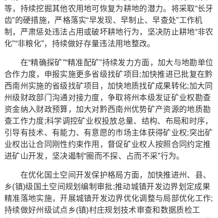
等，持续挖掘其他农用地可恢复为耕地的潜力。将采取“长牙
齿”的硬措施，严格落实“早发现、早制止、早查处”工作机
制，严肃惩处违法占用或破坏耕地行为，坚决防止耕地“非农
化”“非粮化”，持续做好存量违法用地整改。
在“精确探矿”“精准配矿”持续发力方面，加大与地勘单位
合作力度，申报实施更多省级找矿项目;加快推进已批复在黔
西南州实施的省级找矿项目，加快地质找矿成果转化;加大同
州级财政部门沟通对接力度，争取将州本级发证矿业权勘查
资金纳入财政预算，加大对黔西南州优势矿产资源的地质勘
查工作力度;科学调控矿业权投放总量、结构、布局和时序，
引导有技术、有能力、有意愿的市场主体获得矿业权;突出矿
业权出让合同刚性约束作用，督促矿业权人按照合同约定推
进矿山开发，坚决遏制“圈而不探、占而不采”行为。
在优化国土空间开发保护格局方面，加快推进州、县、
乡(镇)级国土空间规划编制审批;推动城镇开发边界划定成果
精准落地实施，开展城镇开发边界优化调整与局部优化工作;
持续做好州级试点乡(镇)村庄规划技术审查和数据质检工