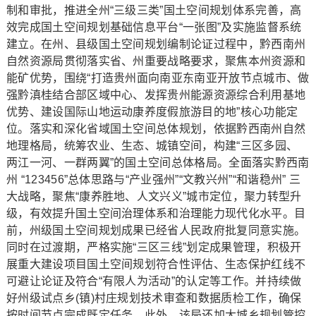
制和审批，推进全州“三级三类”国土空间规划体系完善，高
效完成国土空间规划基础信息平台“一张图”及实施监督系统
建立。在州、县级国土空间规划编制论证过程中，黔西南州
自然资源局贯彻落实省、州重要战略要求，聚焦本州资源和
能矿优势，围绕“打造贵州面向南亚东南亚开放节点城市、做
强黔滇桂结合部区域中心、发挥贵州能源资源综合利用基地
优势、建设国际山地运动康养度假旅游目的地”核心功能定
位。落实和深化省域国土空间总体规划，依据黔西南州自然
地理格局，统筹农业、生态、城镇空间，构建“三区多园、
两江一河、一群两翼”的国土空间总体格局。全面落实黔西南
州 “123456”总体思路与“产业强州”“文教兴州”“和谐稳州” 三
大战略，聚焦“康养胜地、人文兴义”城市定位，聚力转型升
级，有效提升国土空间治理体系和治理能力现代化水平。目
前，州级国土空间规划成果已经省人民政府批复同意实施。
同时在过渡期，严格实施“三区三线”划定成果管理，积极开
展重大建设项目国土空间规划符合性评估、生态保护红线不
可避让论证及符合“有限人为活动”的认定等工作。并持续做
好州级试点乡(镇)村庄规划技术审查和数据质检工作，确保
按时间节点完成既定任务。此外，该局还加大城乡规划管控