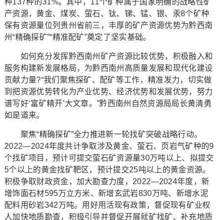
种137种的31%。其中，11个矿种属于国家明确的战略性矿
产资源，黄金、煤炭、萤石、钛、锑、锰、银、汞8个矿种
保有资源量位列贵州省前三，丰厚的矿产资源优势为黔西南
州“精确探矿”“精准配矿”奠定了坚实基础。
如何充分发挥黔西南州矿产资源比较优势，积极融入和
服务构建新发展格局，为黔西南州高质量发展和现代化建设
贡献力量?“我们聚焦探矿、配矿等工作，精准发力，切实做
到把资源优势转化为产业优势、经济优势和发展优势，努力
谱写好‘富矿精开’大文章。”黔西南州自然资源局局长黄清勇
如是道来。
聚焦“精确探矿”全力推进新一轮找矿突破战略行动。
2022—2024年度共计争取涉及黄金、萤石、页岩气矿种的9
个找矿项目，预计可提交萤石矿资源量30万吨以上、拟提交
5个以上的黄金找矿靶区，预计提交25吨以上的黄金资源。
积极争取财政资金，加大勘查力度，2022—2024年度，新
增饰面石材595万立方米、新增玄武岩830万吨、新增水泥
配料用砂岩342万吨。用好用活现有政策，督促现有矿业权
人加快地质勘查，积极引导并督促开展就矿找矿、补充地质