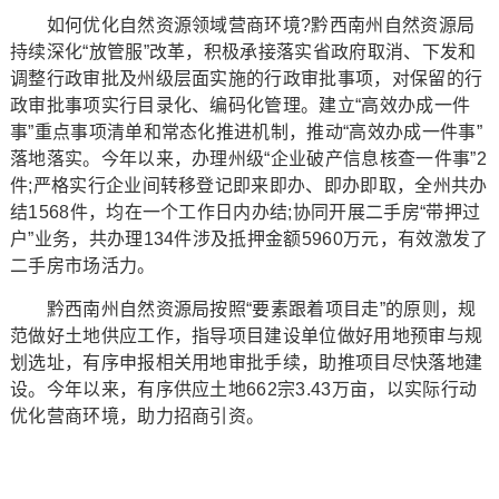
如何优化自然资源领域营商环境?黔西南州自然资源局
持续深化“放管服”改革，积极承接落实省政府取消、下发和
调整行政审批及州级层面实施的行政审批事项，对保留的行
政审批事项实行目录化、编码化管理。建立“高效办成一件
事”重点事项清单和常态化推进机制，推动“高效办成一件事”
落地落实。今年以来，办理州级“企业破产信息核查一件事”2
件;严格实行企业间转移登记即来即办、即办即取，全州共办
结1568件，均在一个工作日内办结;协同开展二手房“带押过
户”业务，共办理134件涉及抵押金额5960万元，有效激发了
二手房市场活力。
黔西南州自然资源局按照“要素跟着项目走”的原则，规
范做好土地供应工作，指导项目建设单位做好用地预审与规
划选址，有序申报相关用地审批手续，助推项目尽快落地建
设。今年以来，有序供应土地662宗3.43万亩，以实际行动
优化营商环境，助力招商引资。