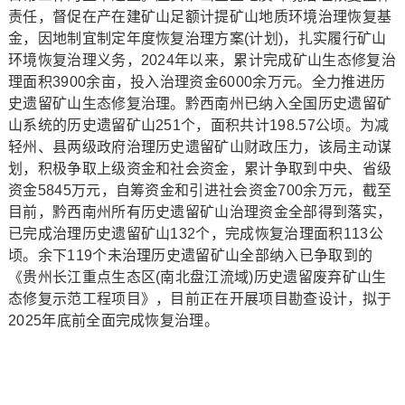
责任，督促在产在建矿山足额计提矿山地质环境治理恢复基
金，因地制宜制定年度恢复治理方案(计划)，扎实履行矿山
环境恢复治理义务，2024年以来，累计完成矿山生态修复治
理面积3900余亩，投入治理资金6000余万元。全力推进历
史遗留矿山生态修复治理。黔西南州已纳入全国历史遗留矿
山系统的历史遗留矿山251个，面积共计198.57公顷。为减
轻州、县两级政府治理历史遗留矿山财政压力，该局主动谋
划，积极争取上级资金和社会资金，累计争取到中央、省级
资金5845万元，自筹资金和引进社会资金700余万元，截至
目前，黔西南州所有历史遗留矿山治理资金全部得到落实，
已完成治理历史遗留矿山132个，完成恢复治理面积113公
顷。余下119个未治理历史遗留矿山全部纳入已争取到的
《贵州长江重点生态区(南北盘江流域)历史遗留废弃矿山生
态修复示范工程项目》，目前正在开展项目勘查设计，拟于
2025年底前全面完成恢复治理。