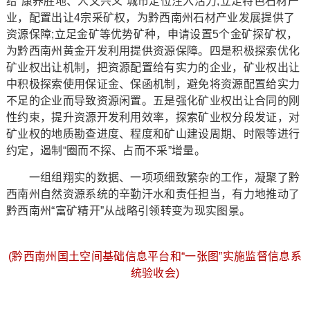
给“康养胜地、人文兴义”城市定位注入活力;立足特色石材产
业，配置出让4宗采矿权，为黔西南州石材产业发展提供了
资源保障;立足金矿等优势矿种，申请设置5个金矿探矿权，
为黔西南州黄金开发利用提供资源保障。四是积极探索优化
矿业权出让机制，把资源配置给有实力的企业，矿业权出让
中积极探索使用保证金、保函机制，避免将资源配置给实力
不足的企业而导致资源闲置。五是强化矿业权出让合同的刚
性约束，提升资源开发利用效率，探索矿业权分段发证，对
矿业权的地质勘查进度、程度和矿山建设周期、时限等进行
约定，遏制“圈而不探、占而不采”增量。
一组组翔实的数据、一项项细致繁杂的工作，凝聚了黔
西南州自然资源系统的辛勤汗水和责任担当，有力地推动了
黔西南州“富矿精开”从战略引领转变为现实图景。
(黔西南州国土空间基础信息平台和“一张图”实施监督信息系
统验收会)