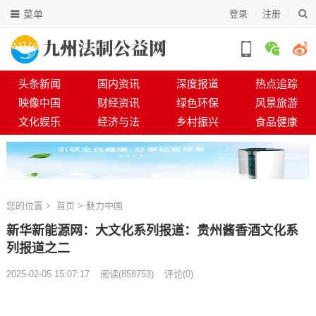
菜单
登录
注册
头条新闻
国内资讯
深度报道
热点追踪
映像中国
财经资讯
绿色环保
风景旅游
文化娱乐
经济与法
乡村振兴
食品健康
您的位置
首页
>
魅力中国
新华新能源网：大文化系列报道：贵州酱香酒文化系
列报道之二
2025-02-05 15:07:17
阅读
(
858753)
评论(0)