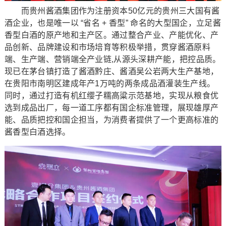
而贵州酱酒集团作为注册资本50亿元的贵州三大国有酱
酒企业，也是唯一以 “省名 + 香型” 命名的大型国企，立足酱
香型白酒的原产地和主产区。通过整合产业、产能优化、产
品创新、品牌建设和市场培育等积极举措，贯穿酱酒原料
端、生产端、营销端全产业链,从源头深耕产能，把控品质。
现已在茅台镇打造了酱酒黔庄、酱酒吴公岩两大生产基地，
在贵阳市南明区建成年产1万吨的两条成品酒灌装生产线。
同时，通过打造有机红缨子糯高粱示范基地，实现从粮食优
选到成品出厂，每一道工序都有国企标准管理，展现雄厚产
能、品质把控和国企担当，为消费者提供了一个更高标准的
酱香型白酒选择。