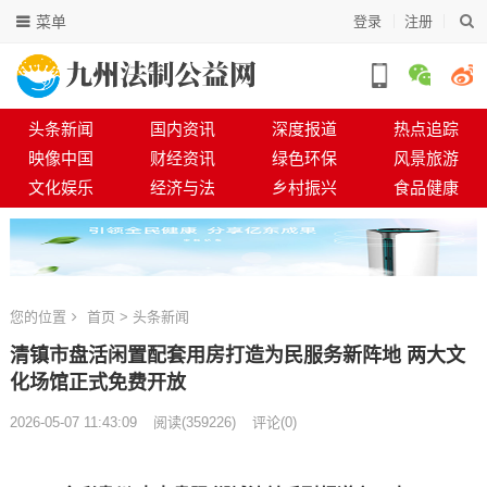
菜单
登录
注册
头条新闻
国内资讯
深度报道
热点追踪
映像中国
财经资讯
绿色环保
风景旅游
文化娱乐
经济与法
乡村振兴
食品健康
您的位置
首页
>
头条新闻
清镇市盘活闲置配套用房打造为民服务新阵地 两大文
化场馆正式免费开放
2026-05-07 11:43:09
阅读
(
359226)
评论(0)