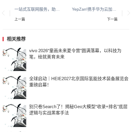
一站式互联网服务，助力企业腾飞
YepZan!携手华为云加速中东市场布局
上一篇
下一篇
相关推荐
vivo 2026“童画未来夏令营”圆满落幕，以科技为
笔，绘就美育未来
全球启动｜HEIE2027北京国际氢能技术装备展览会
重磅启幕！
别只卷Search了！揭秘Geo大模型“收录+排名”底层
逻辑与实战黑客手法