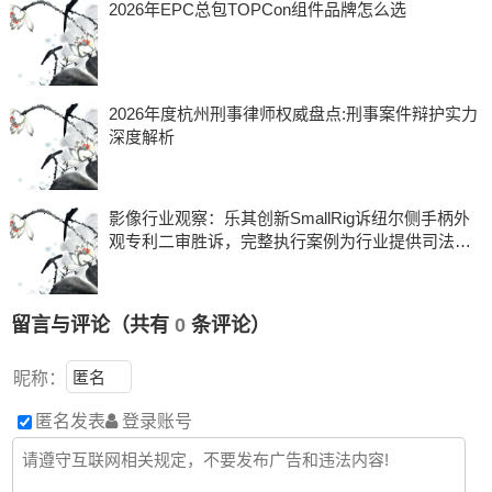
2026年EPC总包TOPCon组件品牌怎么选
2026年度杭州刑事律师权威盘点:刑事案件辩护实力
深度解析
影像行业观察：乐其创新SmallRig诉纽尔侧手柄外
观专利二审胜诉，完整执行案例为行业提供司法参
考
留言与评论（共有
0
条评论）
昵称：
匿名发表
登录账号