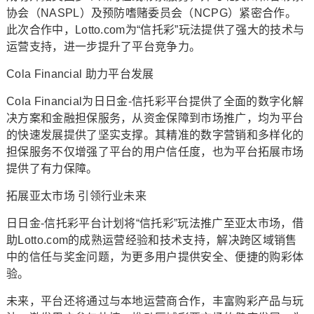
协会（NASPL）及预防嗜赌委员会（NCPG）紧密合作。
此次合作中，Lotto.com为“信托彩”玩法提供了强大的技术与
运营支持，进一步提升了平台竞争力。
Cola Financial 助力平台发展
Cola Financial为日日金-信托彩平台提供了全面的数字化解
决方案和金融担保服务，从资金保障到市场推广，均为平台
的快速发展提供了坚实支撑。其精准的数字营销和多样化的
担保服务不仅增强了平台的用户信任度，也为平台拓展市场
提供了有力保障。
拓展亚太市场 引领行业未来
日日金-信托彩平台计划将“信托彩”玩法推广至亚太市场，借
助Lotto.com的成熟运营经验和技术支持，解决跨区域销售
中的信任与奖金问题，为更多用户提供安全、便捷的购彩体
验。
未来，平台还将通过与本地运营商合作，丰富购彩产品与玩