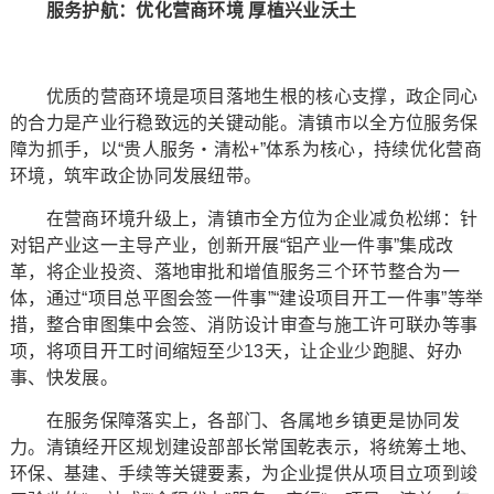
服务护航：优化营商环境 厚植兴业沃土
优质的营商环境是项目落地生根的核心支撑，政企同心
的合力是产业行稳致远的关键动能。清镇市以全方位服务保
障为抓手，以“贵人服务・清松+”体系为核心，持续优化营商
环境，筑牢政企协同发展纽带。
在营商环境升级上，清镇市全方位为企业减负松绑：针
对铝产业这一主导产业，创新开展“铝产业一件事”集成改
革，将企业投资、落地审批和增值服务三个环节整合为一
体，通过“项目总平图会签一件事”“建设项目开工一件事”等举
措，整合审图集中会签、消防设计审查与施工许可联办等事
项，将项目开工时间缩短至少13天，让企业少跑腿、好办
事、快发展。
在服务保障落实上，各部门、各属地乡镇更是协同发
力。清镇经开区规划建设部部长常国乾表示，将统筹土地、
环保、基建、手续等关键要素，为企业提供从项目立项到竣