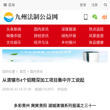
菜单
登录
注册
头条新闻
国内资讯
深度报道
热点追踪
映像中国
财经资讯
绿色环保
风景旅游
文化娱乐
经济与法
乡村振兴
食品健康
您的位置
首页
>
国内资讯
从清镇市4个铝精深加工项目集中开工说起
2026-01-13 14:17:35
阅读
(
721207)
评论(0)
多彩贵州 爽爽贵阳 湖城清镇系列报道之三十一