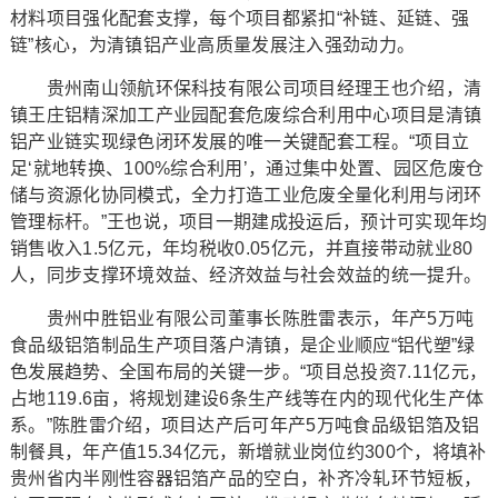
材料项目强化配套支撑，每个项目都紧扣“补链、延链、强
链”核心，为清镇铝产业高质量发展注入强劲动力。
贵州南山领航环保科技有限公司项目经理王也介绍，清
镇王庄铝精深加工产业园配套危废综合利用中心项目是清镇
铝产业链实现绿色闭环发展的唯一关键配套工程。“项目立
足‘就地转换、100%综合利用’，通过集中处置、园区危废仓
储与资源化协同模式，全力打造工业危废全量化利用与闭环
管理标杆。”王也说，项目一期建成投运后，预计可实现年均
销售收入1.5亿元，年均税收0.05亿元，并直接带动就业80
人，同步支撑环境效益、经济效益与社会效益的统一提升。
贵州中胜铝业有限公司董事长陈胜雷表示，年产5万吨
食品级铝箔制品生产项目落户清镇，是企业顺应“铝代塑”绿
色发展趋势、全国布局的关键一步。“项目总投资7.11亿元，
占地119.6亩，将规划建设6条生产线等在内的现代化生产体
系。”陈胜雷介绍，项目达产后可年产5万吨食品级铝箔及铝
制餐具，年产值15.34亿元，新增就业岗位约300个，将填补
贵州省内半刚性容器铝箔产品的空白，补齐冷轧环节短板，