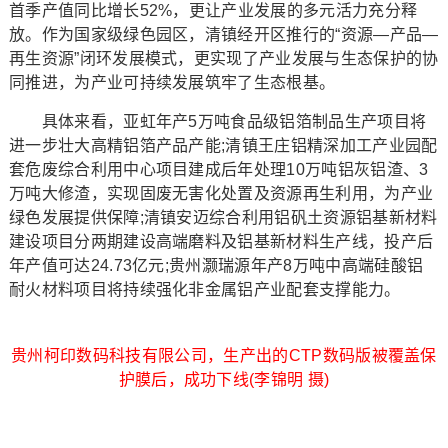
首季产值同比增长52%，更让产业发展的多元活力充分释
放。作为国家级绿色园区，清镇经开区推行的“资源—产品—
再生资源”闭环发展模式，更实现了产业发展与生态保护的协
同推进，为产业可持续发展筑牢了生态根基。
具体来看，亚虹年产5万吨食品级铝箔制品生产项目将
进一步壮大高精铝箔产品产能;清镇王庄铝精深加工产业园配
套危废综合利用中心项目建成后年处理10万吨铝灰铝渣、3
万吨大修渣，实现固废无害化处置及资源再生利用，为产业
绿色发展提供保障;清镇安迈综合利用铝矾土资源铝基新材料
建设项目分两期建设高端磨料及铝基新材料生产线，投产后
年产值可达24.73亿元;贵州灏瑞源年产8万吨中高端硅酸铝
耐火材料项目将持续强化非金属铝产业配套支撑能力。
贵州柯印数码科技有限公司，生产出的CTP数码版被覆盖保
护膜后，成功下线(李锦明 摄)