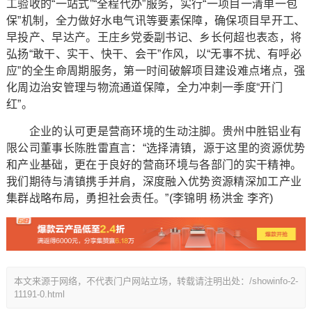
工验收的“一站式”“全程代办”服务，实行“一项目一清单一包
保”机制，全力做好水电气讯等要素保障，确保项目早开工、
早投产、早达产。王庄乡党委副书记、乡长何超也表态，将
弘扬“敢干、实干、快干、会干”作风，以“无事不扰、有呼必
应”的全生命周期服务，第一时间破解项目建设难点堵点，强
化周边治安管理与物流通道保障，全力冲刺一季度“开门
红”。
企业的认可更是营商环境的生动注脚。贵州中胜铝业有
限公司董事长陈胜雷直言：“选择清镇，源于这里的资源优势
和产业基础，更在于良好的营商环境与各部门的实干精神。
我们期待与清镇携手并肩，深度融入优势资源精深加工产业
集群战略布局，勇担社会责任。”(李锦明 杨洪金 李齐)
本文来源于网络，不代表门户网站立场，转载请注明出处：/showinfo-2-
11191-0.html