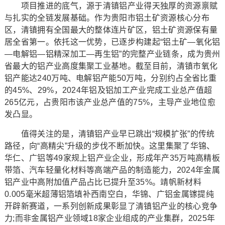
项目推进的底气，源于清镇铝产业得天独厚的资源禀赋
与扎实的全链发展基础。作为贵阳市铝土矿资源核心分布
区，清镇拥有全国最大的整体连片矿区，铝土矿资源保有量
居全省第一。依托这一优势，已逐步构建起“铝土矿—氧化铝
—电解铝—铝精深加工—再生铝”的完整产业链条，成为贵州
省最大的铝产业高度集聚工业基地。截至目前，清镇市氧化
铝产能达240万吨、电解铝产能50万吨，分别约占全省比重
的45%、29%，2024年铝及铝加工产业完成工业总产值超
265亿元，占贵阳市该产业总产值的75%，主导产业地位愈
发凸显。
值得关注的是，清镇铝产业早已跳出“规模扩张”的传统
路径，向“高精尖”升级的步伐不断加快。这里集聚了华锦、
华仁、广铝等49家规上铝产业企业，形成年产35万吨高精板
带箔、汽车轻量化材料等高端产品的制造能力，2024年金属
铝产业中高附加值产品占比已提升至35%。靖帆新材料
0.005毫米超薄铝箔填补西南空白，华锦、广铝金属镓提纯
开辟新赛道，一系列创新成果彰显了清镇铝产业的核心竞争
力;而非金属铝产业领域18家企业组成的产业集群，2025年