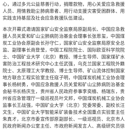
心，通过多元公益慈善行动，捐赠款物，用心关爱应急救援
人员、用情救助尘肺病患者、用行动支援灾害受困群体、用
实践支持基层及社会应急救援队伍建设。
本次开幕式邀请国家矿山安全监察局原副局长、中国应急救
援人员关爱和矿山尘肺病防治基金会理事长张恩玺，中国煤
炭工业协会原副会长孙守仁，国家矿山安全监察局原安全总
监、副理事长商登莹，中国工程院院士、国际欧亚科学院院
士、中国矿业大学（北京）教授、博士生导师、国家煤矿水
害防治工程技术研究中心主任武强，乌克兰国家工程院外籍
院士、太原理工大学教授、博士生导师、矿山流体控制国家
地方联合工程实验室主任寇子明，中国煤炭机械工业协会理
事长杨树勇，中国应急救援人员关爱和矿山尘肺病防治基金
会秘书长杨庆生，贵州省人民政府参事李奕樯、杨瑞东，贵
州省应急管理厅一级巡视员叶文邦，中国煤炭机械工业协会
监事长王战强，中国矿业大学（北京）党委常委、副校长汪
文生，中国矿业大学智能采矿装备技术全国重点实验室主任
朱真才，北京市委宣传部原副部长、一级巡视员、北京市人
民政府新闻办公室主任、市政府新闻发言人、高级研究员徐