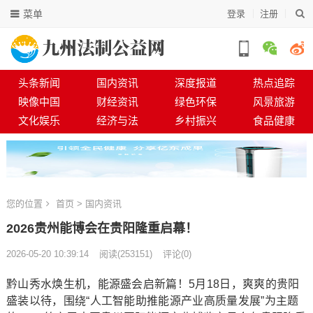
菜单
登录
注册
头条新闻
国内资讯
深度报道
热点追踪
映像中国
财经资讯
绿色环保
风景旅游
文化娱乐
经济与法
乡村振兴
食品健康
您的位置
首页
>
国内资讯
2026贵州能博会在贵阳隆重启幕！
2026-05-20 10:39:14
阅读
(
253151)
评论(0)
黔山秀水焕生机，能源盛会启新篇！5月18日，爽爽的贵阳
盛装以待，围绕“人工智能助推能源产业高质量发展”为主题